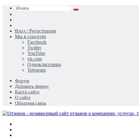
Искать
Switch
skin
Sidebar
Случайная
статья
Вход / Регистрация
Мы в соцсетях
Facebook
Twitter
YouTube
vk.com
Одноклассники
Telegram
Форум
Добавить фирму
Карта сайта
О сайте
Обратная связь
Меню
Искать
Switch