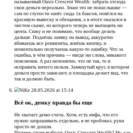
называемый Oasis Crescent Wealth: забрать отсюда
свои деньги нереально. Знаю это не понаслышке —
сам по глупости занёс сюда 1к баксов, повёлся на
красивую вывеску и обещания, а в итоге оказался в
чистом скаме, из которого теперь не вытащить ни
цента. Сижу и не понимаю, что вообще делать
дальше. Подаёшь заявку на вывод, аккуратно
вбиваешь все реквизиты, жмёшь кнопку, и
моментально получаешь какую-то ошибку. Что за
ошибка, в чём причина — нигде ни слова, никакого
пояснения. А раз непонятно, что не так, то и
исправить ничего нельзя. Замкнутый круг, в котором
деньги просто зависают, и площадка делает вид, что
так и должно быть.
NiKe
28.05.2026 at 15:14
Всё ок, демку правда бы еще
Не хватает демо-счета. Хотя, есть инфа, что его
нужно запрашивать отдельно, я не пробовал, руки
просто не дошли.
Почему стоит выбрать Oasis Crescent Wealth? Ну, как