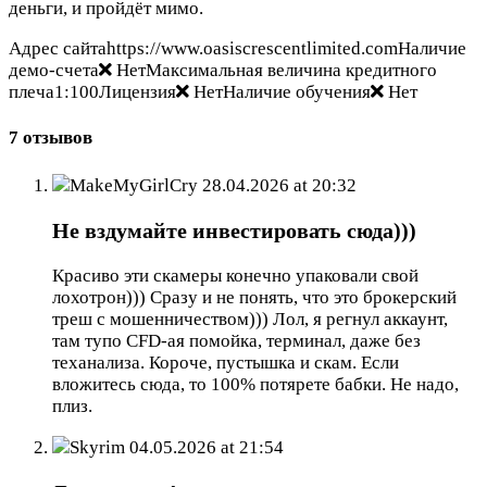
деньги, и пройдёт мимо.
Адрес сайтаhttps://www.oasiscrescentlimited.comНаличие
демо-счета
НетМаксимальная величина кредитного
плеча1:100Лицензия
НетНаличие обучения
Нет
7 отзывов
MakeMyGirlCry
28.04.2026 at 20:32
Не вздумайте инвестировать сюда)))
Красиво эти скамеры конечно упаковали свой
лохотрон))) Сразу и не понять, что это брокерский
треш с мошенничеством))) Лол, я регнул аккаунт,
там тупо CFD-ая помойка, терминал, даже без
теханализа. Короче, пустышка и скам. Если
вложитесь сюда, то 100% потярете бабки. Не надо,
плиз.
Skyrim
04.05.2026 at 21:54