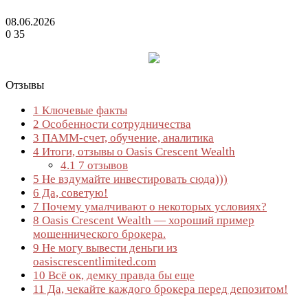
08.06.2026
0
35
Отзывы
1
Ключевые факты
2
Особенности сотрудничества
3
ПАММ-счет, обучение, аналитика
4
Итоги, отзывы о Oasis Crescent Wealth
4.1
7 отзывов
5
Не вздумайте инвестировать сюда)))
6
Да, советую!
7
Почему умалчивают о некоторых условиях?
8
Oasis Crescent Wealth — хороший пример
мошеннического брокера.
9
Не могу вывести деньги из
oasiscrescentlimited.com
10
Всё ок, демку правда бы еще
11
Да, чекайте каждого брокера перед депозитом!