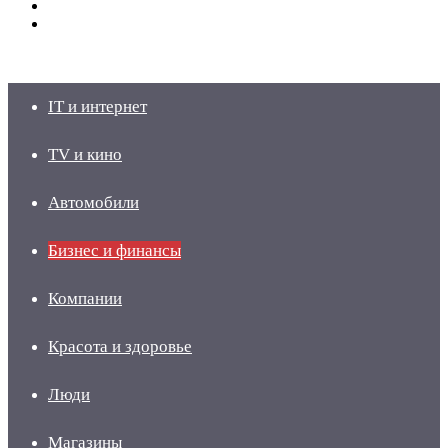
Switch
skin
Войти
IT и интернет
TV и кино
Автомобили
Бизнес и финансы
Компании
Красота и здоровье
Люди
Магазины