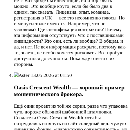
нет? Вот вроде бы инвестиции, но и торговать
можно. Это вообще круто, если бы было два в
одном, так сказать. Лицензия, опыт, команда,
регистрация в UK — все это несомненно плюсы. Но
и минусы тоже имеются. Например, что по
условиям? Где спецификация контрактов? Почему
эта информация отсутствует? Что с поставщикоами
ликвидности? Кто они, есть ли вообще? В общем, и
да, и нет. Не вся информация раскрыта, поэтому как-
то, знаете, не особо хочется рисковать. Вот пробую
достучаться до суппорта. Пока жду ответа с их
стороны.
Aster
13.05.2026 at 01:50
Oasis Crescent Wealth — хороший пример
мошеннического брокера.
Ещё один проект из той же серии, разве что упаковка
чуть дороже обычной шаблонной штамповки.
Создатели Oasis Crescent Wealth хотя бы
потрудились натянуть на сайт солидный вид: чужую
лицензию, фонды, «шариатскую совместимость». Но