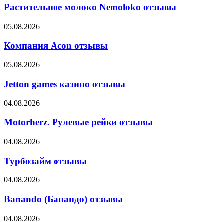
Nemoloko
Растительное молоко Nemoloko отзывы
отзывы
Компания
05.08.2026
Acon
отзывы
Компания Acon отзывы
Jetton
05.08.2026
games
казино
Jetton games казино отзывы
отзывы
Motorherz.
04.08.2026
Рулевые
рейки
Motorherz. Рулевые рейки отзывы
отзывы
Турбозайм
04.08.2026
отзывы
Турбозайм отзывы
Banando
04.08.2026
(Банандо)
отзывы
Banando (Банандо) отзывы
Лизинговая
04.08.2026