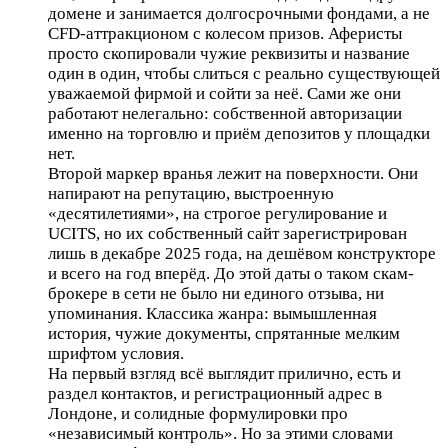
домене и занимается долгосрочными фондами, а не
CFD-аттракционом с колесом призов. Аферисты
просто скопировали чужие реквизиты и название
один в один, чтобы слиться с реально существующей
уважаемой фирмой и сойти за неё. Сами же они
работают нелегально: собственной авторизации
именно на торговлю и приём депозитов у площадки
нет.
Второй маркер вранья лежит на поверхности. Они
напирают на репутацию, выстроенную
«десятилетиями», на строгое регулирование и
UCITS, но их собственный сайт зарегистрирован
лишь в декабре 2025 года, на дешёвом конструкторе
и всего на год вперёд. До этой даты о таком скам-
брокере в сети не было ни единого отзыва, ни
упоминания. Классика жанра: вымышленная
история, чужие документы, спрятанные мелким
шрифтом условия.
На первый взгляд всё выглядит прилично, есть и
раздел контактов, и регистрационный адрес в
Лондоне, и солидные формулировки про
«независимый контроль». Но за этими словами