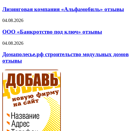
компания
«Альфамобиль»
Лизинговая компания «Альфамобиль» отзывы
отзывы
ООО
04.08.2026
«Банкротство
под
ООО «Банкротство под ключ» отзывы
ключ»
отзывы
Домаполесье.рф
04.08.2026
строительство
модульных
Домаполесье.рф строительство модульных домов
домов
отзывы
отзывы