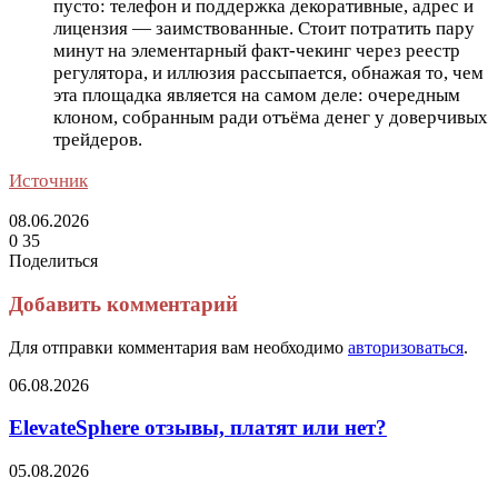
пусто: телефон и поддержка декоративные, адрес и
лицензия — заимствованные. Стоит потратить пару
минут на элементарный факт-чекинг через реестр
регулятора, и иллюзия рассыпается, обнажая то, чем
эта площадка является на самом деле: очередным
клоном, собранным ради отъёма денег у доверчивых
трейдеров.
Источник
08.06.2026
0
35
Поделиться
Facebook
Twitter
LinkedIn
Tumblr
Reddit
Вконтакте
Одноклассники
Skype
Messenger
Messenger
WhatsApp
Telegram
Viber
Line
Поделиться
Печатать
через
Добавить комментарий
электронную
почту
Для отправки комментария вам необходимо
авторизоваться
.
ElevateSphere
06.08.2026
отзывы,
платят
ElevateSphere отзывы, платят или нет?
или
нет?
Растительное
05.08.2026
молоко