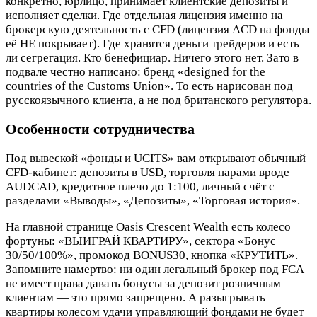
конкретно, юрлицо, принимает клиентские депозиты и
исполняет сделки. Где отдельная лицензия именно на
брокерскую деятельность с CFD (лицензия ACD на фонды
её НЕ покрывает). Где хранятся деньги трейдеров и есть
ли сегрегация. Кто бенефициар. Ничего этого нет. Зато в
подвале честно написано: бренд «designed for the
countries of the Customs Union». То есть нарисован под
русскоязычного клиента, а не под британского регулятора.
Особенности сотрудничества
Под вывеской «фонды и UCITS» вам открывают обычный
CFD-кабинет: депозиты в USD, торговля парами вроде
AUDCAD, кредитное плечо до 1:100, личный счёт с
разделами «Выводы», «Депозиты», «Торговая история».
На главной странице Oasis Crescent Wealth есть колесо
фортуны: «ВЫИГРАЙ КВАРТИРУ», сектора «Бонус
30/50/100%», промокод BONUS30, кнопка «КРУТИТЬ».
Запомните намертво: ни один легальный брокер под FCA
не имеет права давать бонусы за депозит розничным
клиентам — это прямо запрещено. А разыгрывать
квартиры колесом удачи управляющий фондами не будет