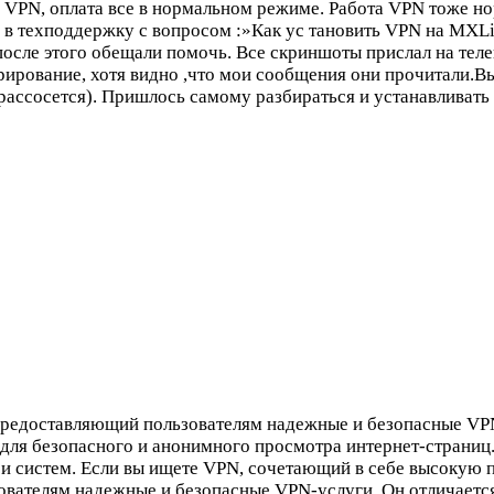
VPN, оплата все в нормальном режиме. Работа VPN тоже но
ся в техподдержку с вопросом :»Как ус тановить VPN на MX
осле этого обещали помочь. Все скриншоты прислал на телег
ирование, хотя видно ,что мои сообщения они прочитали.Вы
рассосется). Пришлось самому разбираться и устанавливать 
 предоставляющий пользователям надежные и безопасные VP
 для безопасного и анонимного просмотра интернет-страниц
и систем. Если вы ищете VPN, сочетающий в себе высокую п
ователям надежные и безопасные VPN-услуги. Он отличаетс