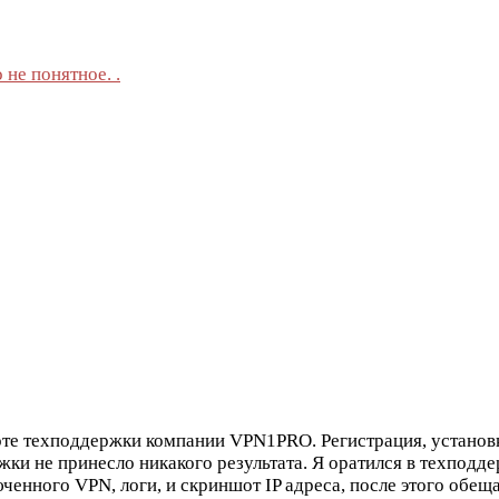
 не понятное. .
те техподдержки компании VPN1PRO. Регистрация, установк
ки не принесло никакого результата. Я оратился в техподд
енного VPN, логи, и скриншот IP адреса, после этого обе