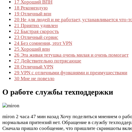
17
Хороший ВПН
18
Рекомендую
19
Отличный впн
20
Не для людей и не работает, устанавливается что-то
21
Приятно удивлен
22
Быстрая скорость
23
Отличный сервис
24
Без сомнения, этот VPN
25
Хороший впн
26
Эта живая тетушка очень милая и очень помогает
27
Действительно потрясающе
28
Отличный VPN
29
VPN с отличными функциями и преимуществами
30
Мне не повезло
О работе службы техподдержки
miron
2 часа 47 мин назад
Хочу поделиться мнением о рабо
нормальная притензий нет. Обращение в службу техподдерж
Сначала пришло сообщение, что пришлите скриншоты включ